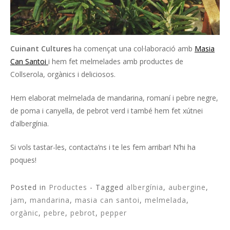
Cuinant Cultures
ha començat una col·laboració amb
Masia
Can Santoi
i hem fet melmelades amb productes de
Collserola, orgànics i deliciosos.
Hem elaborat melmelada de mandarina, romaní i pebre negre,
de poma i canyella, de pebrot verd i també hem fet xútnei
d’albergínia.
Si vols tastar-les, contacta’ns i te les fem arribar! N’hi ha
poques!
Posted in
Productes
- Tagged
albergínia
,
aubergine
,
jam
,
mandarina
,
masia can santoi
,
melmelada
,
orgànic
,
pebre
,
pebrot
,
pepper