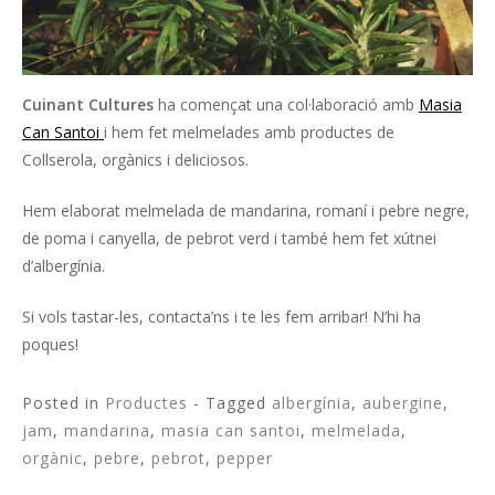
Cuinant Cultures
ha començat una col·laboració amb
Masia
Can Santoi
i hem fet melmelades amb productes de
Collserola, orgànics i deliciosos.
Hem elaborat melmelada de mandarina, romaní i pebre negre,
de poma i canyella, de pebrot verd i també hem fet xútnei
d’albergínia.
Si vols tastar-les, contacta’ns i te les fem arribar! N’hi ha
poques!
Posted in
Productes
- Tagged
albergínia
,
aubergine
,
jam
,
mandarina
,
masia can santoi
,
melmelada
,
orgànic
,
pebre
,
pebrot
,
pepper