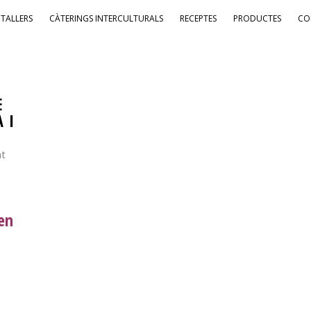
TALLERS
CÀTERINGS INTERCULTURALS
RECEPTES
PRODUCTES
CO
E
 I
nt
 en