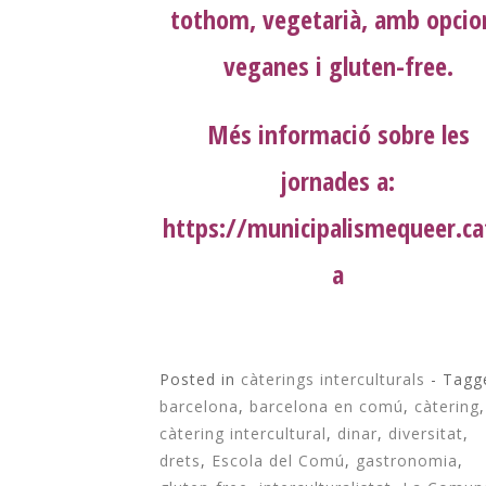
tothom, vegetarià, amb opcio
veganes i gluten-free.
Més informació sobre les
jornades a:
https://municipalismequeer.ca
a
Posted in
càterings interculturals
- Tagg
barcelona
,
barcelona en comú
,
càtering
,
càtering intercultural
,
dinar
,
diversitat
,
drets
,
Escola del Comú
,
gastronomia
,