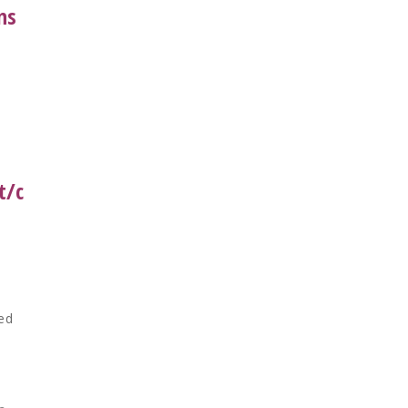
ns
t/c
ed