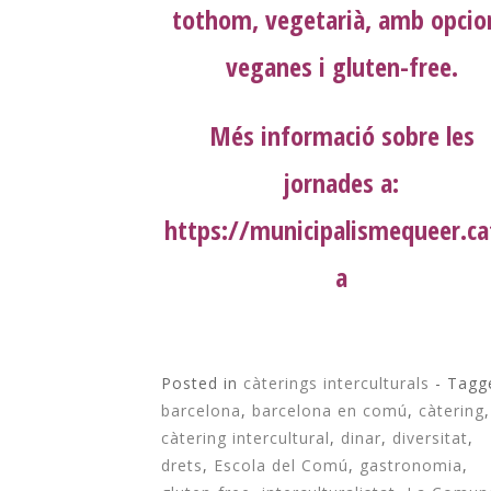
tothom, vegetarià, amb opcio
veganes i gluten-free.
Més informació sobre les
jornades a:
https://municipalismequeer.ca
a
Posted in
càterings interculturals
- Tagg
barcelona
,
barcelona en comú
,
càtering
,
càtering intercultural
,
dinar
,
diversitat
,
drets
,
Escola del Comú
,
gastronomia
,