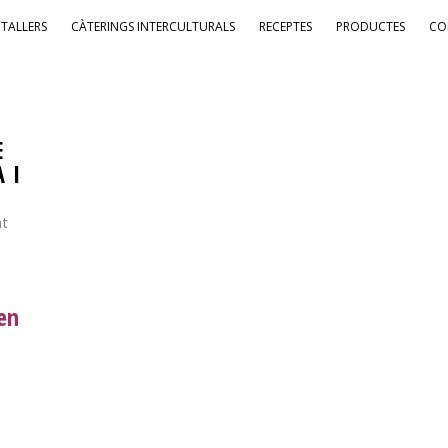
TALLERS
CÀTERINGS INTERCULTURALS
RECEPTES
PRODUCTES
CO
E
 I
nt
 en