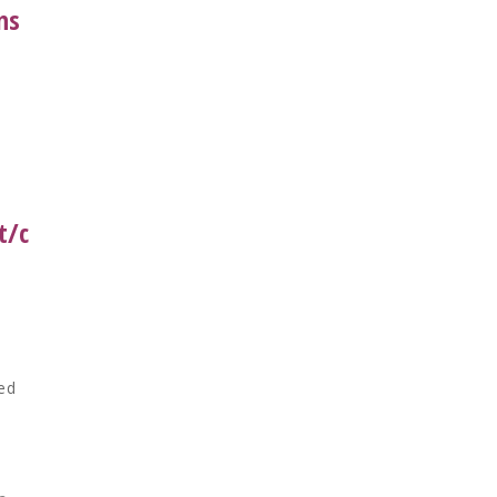
ns
t/c
ed