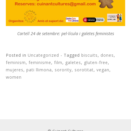
Cartell 24 de setembre: pel·lícula i galetes feministes
Posted in
Uncategorized
- Tagged
biscuits
,
dones
,
feminism
,
feminisme
,
film
,
galetes
,
gluten-free
,
mujeres
,
pati llimona
,
sorority
,
sorotitat
,
vegan
,
women